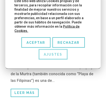
Este sitio web utiliza Cookies propias y de
terceros, para recopilar información con la
finalidad de mejorar nuestros servicios y
mostrarle publicidad relacionada con sus
preferencias, en base a un perfil elaborado a
partir de sus hábitos de navegación. Puede
LA PLAYA DE LA MURTRA DE VILADECANS (LAS
obtener más información en la
Política de
FILIPINAS), PERFECTA PARA IR CON NIÑOS
Cookies.
18/06/2025
ACEPTAR
RECHAZAR
Se acerca el fin de semana y nos apetece ir a la
playa en familia. En Viladecans, a dos pasos de
AJUSTES
Barcelona, están algunas de nuestras playas
favoritas para ir con niños. En concreto, la playa
de la Murtra (también conocida como “Playa de
las Filipinas”) es una de...
LEER MÁS