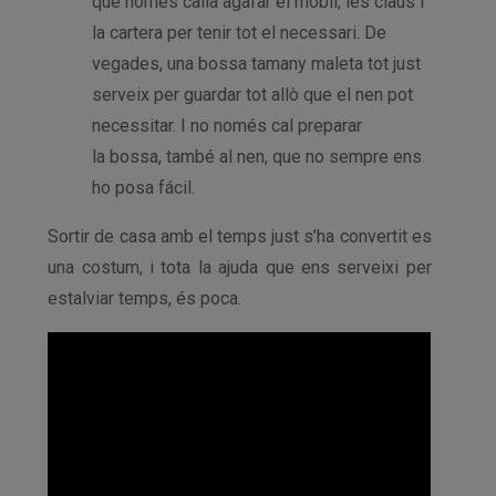
que només calia agafar el mòbil, les claus i
la cartera per tenir tot el necessari. De
vegades, una bossa tamany maleta tot just
serveix per guardar tot allò que el nen pot
necessitar. I no només cal preparar
la bossa, també al nen, que no sempre ens
ho posa fácil.
Sortir de casa amb el temps just s’ha convertit es
una costum, i tota la ajuda que ens serveixi per
estalviar temps, és poca.