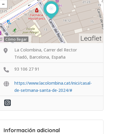
Leaflet
Cómo llegar
La Colombina, Carrer del Rector
Triadó, Barcelona, España
93 106 27 91
https://www.lacolombina.cat/inici/casal-
de-setmana-santa-de-2024/#
Información adicional