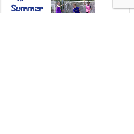
SUMMER ENGLISH PROGRAM DEL AMERICAN
SCHO
Campamentos de verano
Summer English Program American School Barcelona
Leaflet
Alrededores de BCN
Closed Now