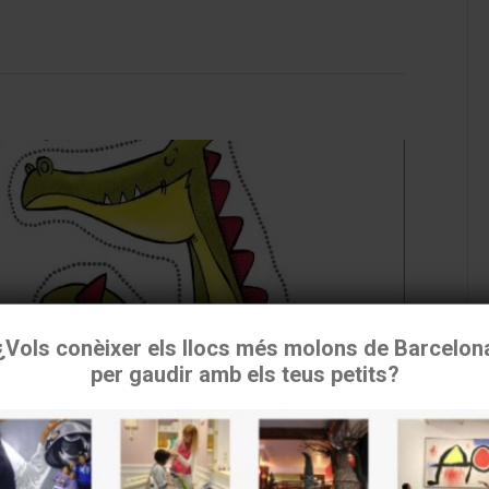
¿Vols conèixer els llocs més molons de Barcelon
per gaudir amb els teus petits?
tilizamos cookies para asegurar que damos la mejor experiencia 
usuario en nuestra
web. Si continúas utilizando este sitio asumiremos que estás de
acuerdo.