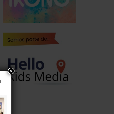
×
a
al