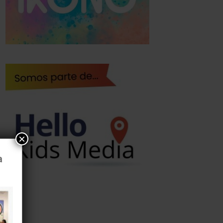
×
a
al