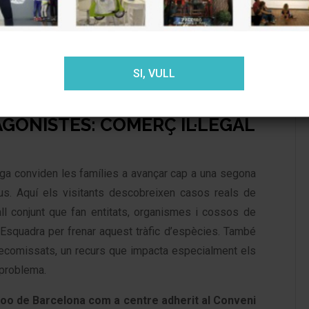
mat, captiva tant els més petits de la casa com els
 que converteixen l’aprenentatge en una experiència
ACEPTAR
RECHAZAR
AJUSTES
SI, VULL
ntrada perfecta per al que ve després: passar del
GONISTES: COMERÇ IL·LEGAL
riga conviden les famílies a avançar cap a una segona
tius. Aquí els visitants descobreixen casos reals de
all conjunt que fan entitats, organismes i cossos de
squadra per frenar aquest tràfic d’espècies. També
decomissats, un recurs que impacta especialment els
 problema.
Zoo de Barcelona com a centre adherit al Conveni