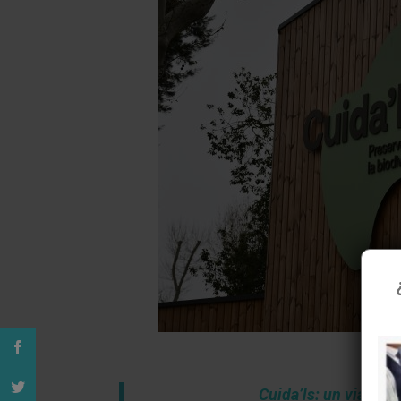
U
Cuida’ls: un viatge s