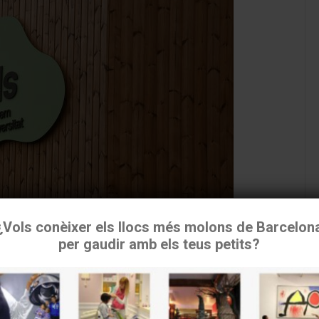
¿Vols conèixer els llocs més molons de Barcelon
per gaudir amb els teus petits?
tilizamos cookies para asegurar que damos la mejor experiencia 
usuario en nuestra
web. Si continúas utilizando este sitio asumiremos que estás de
ensorial pels orígens de la vida
acuerdo.