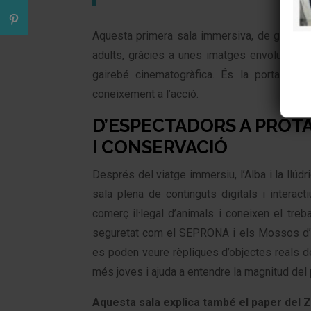
Aquesta primera sala immersiva, de gran for
adults, gràcies a unes imatges envolupants
gairebé cinematogràfica. És la porta d’e
coneixement a l’acció.
D’ESPECTADORS A PROTA
I CONSERVACIÓ
Després del viatge immersiu, l’Alba i la llúd
sala plena de continguts digitals i interac
comerç il·legal d’animals i coneixen el treb
seguretat com el SEPRONA i els Mossos d’E
es poden veure rèpliques d’objectes reals 
més joves i ajuda a entendre la magnitud del
Aquesta sala explica també el paper del 