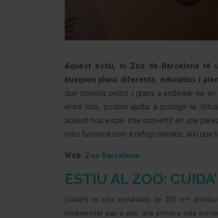
Aquest estiu, el Zoo de Barcelona té 
busquen plans diferents, educatius i ple
que convida petits i grans a endinsar-se en 
entre tots, podem ajudar a protegir-la. Situa
aquest nou espai s’ha convertit en una parad
més funciona com a refugi climàtic, així que 
Web:
Zoo Barcelona
ESTIU AL ZOO: CUIDA
Cuida’ls és una instal·lació de 230 m² distrib
biodiversitat pas a pas: una primera sala immer