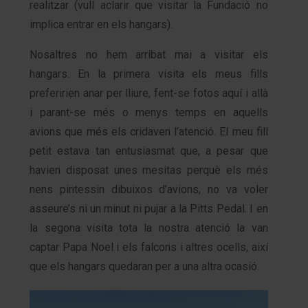
realitzar (vull aclarir que visitar la Fundació no
implica entrar en els hangars).
Nosaltres no hem arribat mai a visitar els
hangars. En la primera visita els meus fills
preferirien anar per lliure, fent-se fotos aquí i allà
i parant-se més o menys temps en aquells
avions que més els cridaven l’atenció. El meu fill
petit estava tan entusiasmat que, a pesar que
havien disposat unes mesitas perquè els més
nens pintessin dibuixos d’avions, no va voler
asseure’s ni un minut ni pujar a la Pitts Pedal. I en
la segona visita tota la nostra atenció la van
captar Papa Noel i els falcons i altres ocells, així
que els hangars quedaran per a una altra ocasió.