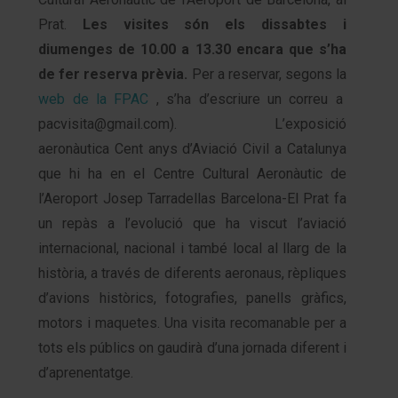
Prat.
Les visites són els dissabtes i
diumenges de 10.00 a 13.30 encara que s’ha
de fer reserva prèvia.
Per a reservar, segons la
web de la FPAC
, s’ha d’escriure un correu a
pacvisita@gmail.com). L’exposició
aeronàutica Cent anys d’Aviació Civil a Catalunya
que hi ha en el Centre Cultural Aeronàutic de
l’Aeroport Josep Tarradellas Barcelona-El Prat fa
un repàs a l’evolució que ha viscut l’aviació
internacional, nacional i també local al llarg de la
història, a través de diferents aeronaus, rèpliques
d’avions històrics, fotografies, panells gràfics,
motors i maquetes. Una visita recomanable per a
tots els públics on gaudirà d’una jornada diferent i
d’aprenentatge.