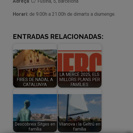
Adreça
: C/ Fusina, 5, Barcelona
Horari:
de 9.00h a 21.00h de dimarts a diumenge.
ENTRADAS RELACIONADAS:
LA MERCÈ 2025, ELS
FIRES DE NADAL A
MILLORS PLANS PER
CATALUNYA
FAMÍLIES
Descobreix Sitges en
Vilanova i la Geltrú en
família
família