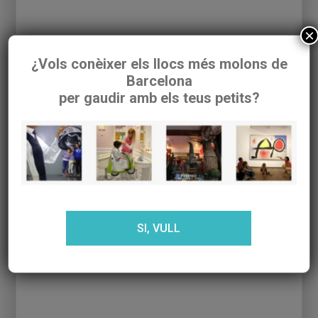
Més informació:
Granja Aventura Park
×
¿Vols conèixer els llocs més molons de
ENTRADAS RELACIONADAS:
Barcelona
per gaudir amb els teus petits?
Pasqua a Granja
Granja Aventura Park
Aventura Park
SI, VULL
ACTIVITATS DE
13 PLANS AL VALLÈS
NADAL AL BAIX
OCCIDENTAL
LLOBREGAT