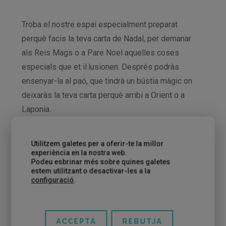
Troba el nostre espai especialment preparat
perquè facis la teva carta de Nadal, per demanar
als Reis Mags o a Pare Noel aquelles coses
especials que et il·lusionen. Després podràs
ensenyar-la al paó, que tindrà un bústia màgic on
deixaràs la teva carta perquè arribi a Orient o a
Laponia.
ALTRES ACTIVITATS:
Veureu el parc com mai l’heu vist, amb un munt
Utilitzem galetes per a oferir-te la millor
experiència en la nostra web.
d’espais decorats i a més… Venda de xocolata
Podeu esbrinar més sobre quines galetes
amb melindros. Gaudeix de totes les activitats
estem utilitzant o desactivar-les a la
configuració
.
del parc, toca-toca d’animals de granja, espais
d’aventura, taller de petits animalons i muuuucho
més a Granja d’Aventura Park Vine i fes-te una
ACCEPTA
REBUTJA
foto amb el nostre Tió Gegant