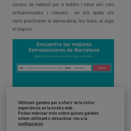
cursos de natació per a bebès i nens així com
embarassades i classes en els quals els
nens practicaran la dansa aèria, les teles, el ioga,
el trapezi…
Utilitzem galetes per a oferir-te la millor
experiència en la nostra web.
Podeu esbrinar més sobre quines galetes
ACTIVITATS TECNOLÒGIQUES
estem utilitzant o desactivar-les a la
configuració
.
La robòtica està de moda i és que és súper