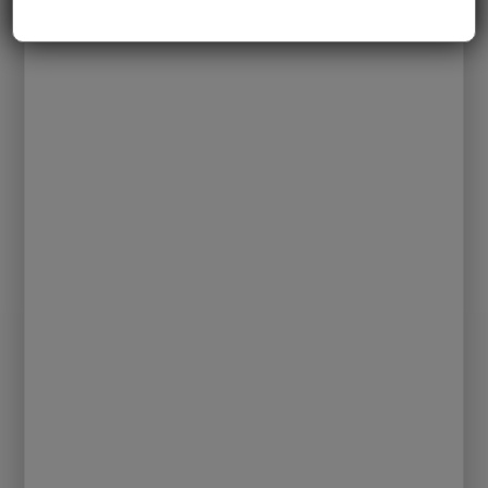
A BARCELONA
INFANTS
La llegenda de Sant
Jordi i un descargable
Llocs per celebrar un
per als…
aniversari infantil
SUBMIT A COMMENT
L'adreça electrònica no es publicarà.
Els
camps necessaris estan marcats amb
*