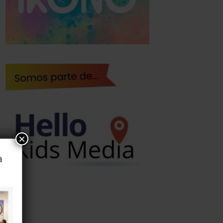
×
a
al