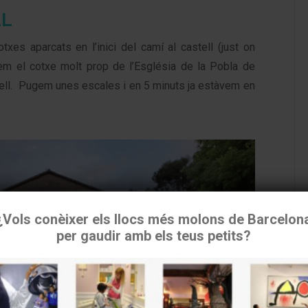
LL
es aparcats en l’inici del camí al castell (just on
xem el cotxe molt prop de l’Església de la Pobla de
ell. Pugem unes escales i en 5 minuts ja estàvem en
¿Vols conèixer els llocs més molons de Barcelon
per gaudir amb els teus petits?
tilizamos cookies para asegurar que damos la mejor experiencia 
usuario en nuestra
web. Si continúas utilizando este sitio asumiremos que estás de
acuerdo.