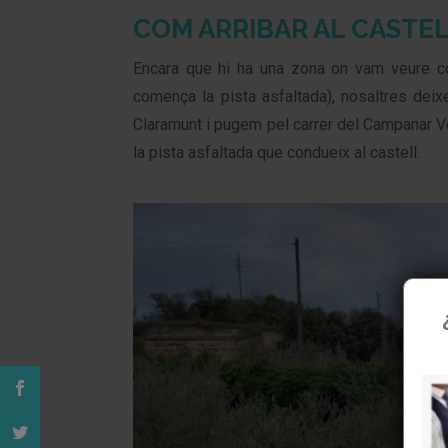
COM ARRIBAR AL CASTE
Encara que hi ha una zona on vam veure cotx
comença la pista asfaltada), nosaltres dei
Claramunt i pugem pel carrer del Campanar V
la pista asfaltada que condueix al castell.
U