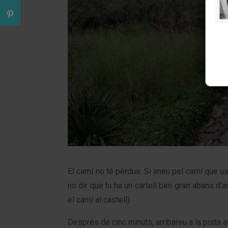
El camí no té pèrdua. Si aneu pel camí que us
no dir que hi ha un cartell ben gran abans d’a
el camí al castell).
Després de cinc minuts, arribareu a la pista asf