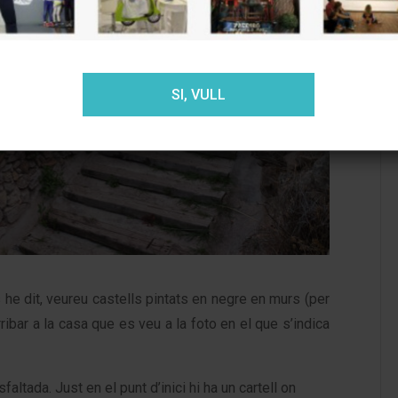
ACEPTAR
RECHAZAR
AJUSTES
SI, VULL
 he dit, veureu castells pintats en negre en murs (per
rribar a la casa que es veu a la foto en el que s’indica
altada. Just en el punt d’inici hi ha un cartell on