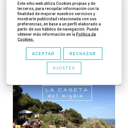
animas?. Un plan perfecto para merendar o
Este sitio web utiliza Cookies propias y de
terceros, para recopilar información con la
desayunar en familia. CHOCOLATERÍA BRESCÓ
finalidad de mejorar nuestros servicios y
Chocolates Brescó está ubicado en los bajos de
mostrarle publicidad relacionada con sus
preferencias, en base a un perfil elaborado a
Cada...
partir de sus hábitos de navegación. Puede
obtener más información en la
Política de
Cookies.
LEER MÁS
ACEPTAR
RECHAZAR
AJUSTES