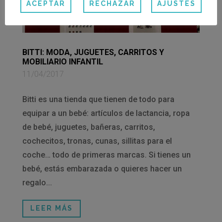
ACEPTAR
RECHAZAR
AJUSTES
BITTI: MODA, JUGUETES, CARRITOS Y
MOBILIARIO INFANTIL
11/04/2017
Bitti es una tienda que tienen de todo para
equipar a un bebé: artículos de lactancia, ropa
de bebé, juguetes, bañeras, carritos,
cochecitos, tronas, cunas, sillitas para el
coche… todo de primeras marcas. Si tienes un
bebé, estás embarazada o quieres hacer un
regalo...
LEER MÁS