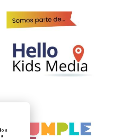
do a
la