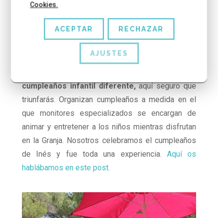
FIESTAS ESPECIALES: NAVIDAD,
Cookies.
HALLOWEEN, SEMANA SANTA
Pero como los chicos de Granja Anventura Park
ACEPTAR
RECHAZAR
son muy cañeros tenéis un montón de opciones y
servicios que os ofrece el parque.
AJUSTES
Si estas buscando
un lugar para celebrar un
cumpleaños infantil diferente,
aquí seguro que
triunfarás. Organizan cumpleaños a medida en el
que monitores especializados se encargan de
animar y entretener a los niños mientras disfrutan
en la Granja. Nosotros celebramos el cumpleaños
de Inés y fue toda una experiencia.
Aquí os
hablábamos en este post.