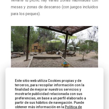
llevarte tu picnic hay varias zonas habilitadas con
mesas y zonas de descanso (con juegos incluidos
para los peques).
Este sitio web utiliza Cookies propias y de
terceros, para recopilar información con la
finalidad de mejorar nuestros servicios y
mostrarle publicidad relacionada con sus
preferencias, en base a un perfil elaborado a
partir de sus hábitos de navegación. Puede
MUCHAS MÁS OPCIONES: CUMPLEAÑOS,
obtener más información en la
Política de