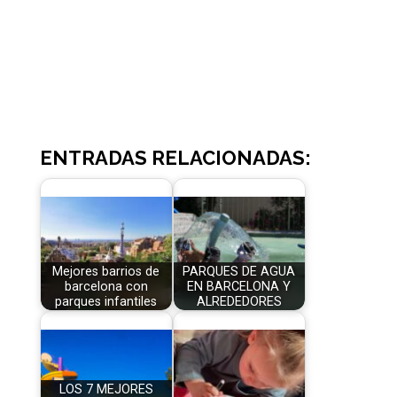
ENTRADAS RELACIONADAS:
Mejores barrios de
PARQUES DE AGUA
barcelona con
EN BARCELONA Y
parques infantiles
ALREDEDORES
LOS 7 MEJORES