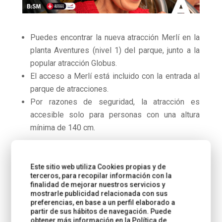
Puedes encontrar la nueva atracción Merlí en la
planta Aventures (nivel 1) del parque, junto a la
popular atracción Globus.
El acceso a Merlí está incluido con la entrada al
parque de atracciones.
Por razones de seguridad, la atracción es
accesible solo para personas con una altura
mínima de 140 cm.
Reserva tu entrada
y pon a prueba tu adrenalina
en MERLÍ
Este sitio web utiliza Cookies propias y de
terceros, para recopilar información con la
finalidad de mejorar nuestros servicios y
ÚNETE AL TIBICLUB
mostrarle publicidad relacionada con sus
Si os gusta el plan, os interesara aprovechar las
preferencias, en base a un perfil elaborado a
ventajas que ofrece el TIBICLUB, enseguida
partir de sus hábitos de navegación. Puede
obtener más información en la
Política de