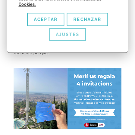
tendréis amortizado su precio y tendréis diversión
Cookies.
para todo el año. El TibiClub es un abono anual
permite el acceso ilimitado a todas las atracciones
ACEPTAR
RECHAZAR
y espectáculos del parque durante 12 meses.
AJUSTES
Además, los miembros del TibiClub disfrutan de
beneficios y ventajas exclusivas tanto dentro como
fuera del parque.