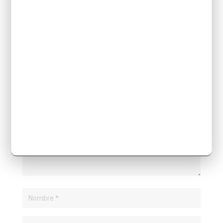
ENVIAR COMENTARIO
Tu dirección de correo electrónico no será
publicada.
Los campos obligatorios están
marcados con
*