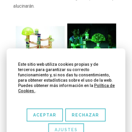
alucinarán.
Este sitio web utiliza cookies propias y de
terceros para garantizar su correcto
funcionamiento y, si nos das tu consentimiento,
para obtener estadísticas sobre el uso de la web.
Puedes obtener más información en la
Política de
Y este me lo pido un poco para mi. Hace tiempo
Cookies.
.
que quiero un
tipi para que jueguen los niños en
casa
. Me gusta como elemento de decoración
pero es que también los niños juegan un montón.
ACEPTAR
RECHAZAR
No sé si visteis el post que hizo mi hermana en el
que os enseñaba algunos tipys con unos modelos
AJUSTES