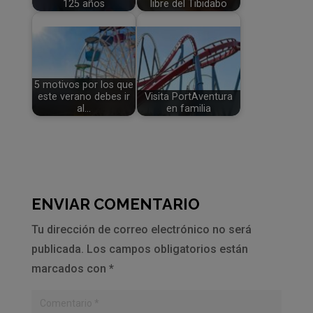
125 años
libre del Tibidabo
5 motivos por los que
este verano debes ir
Visita PortAventura
al…
en familia
ENVIAR COMENTARIO
Tu dirección de correo electrónico no será
publicada.
Los campos obligatorios están
marcados con
*