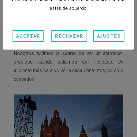
estás de acuerdo.
ACEPTAR
RECHAZAR
AJUSTES
Nosotros tuvimos la suerte de ver un atardecer
precioso cuando salíamos del Tibidabo. Un
aliciente más para volver a casa contentos, no sólo
cansados.