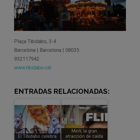
Plaça Tibidabo, 3-4
Barcelona | Barcelona | 08035
932117942
www.tibidabo.cat
ENTRADAS RELACIONADAS:
Merlí, la gran
El Tibidabo celebra
atracción de caída