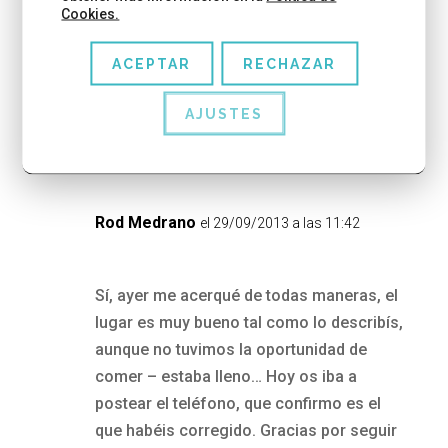
Perdona pero el teléfono que cogimos de la
Cookies.
web no era el correcto. Ya lo hemos
cambiado pero aquí te dejamos el teléfono
ACEPTAR
RECHAZAR
directo del restaurante: 933 198 732
AJUSTES
RESPONDER
Rod Medrano
el 29/09/2013 a las 11:42
Sí, ayer me acerqué de todas maneras, el
lugar es muy bueno tal como lo describís,
aunque no tuvimos la oportunidad de
comer – estaba lleno… Hoy os iba a
postear el teléfono, que confirmo es el
que habéis corregido. Gracias por seguir