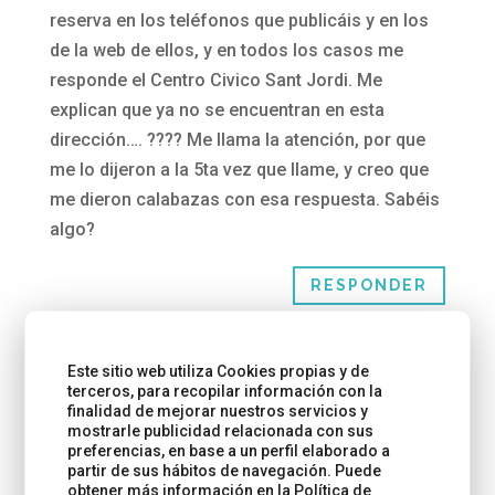
reserva en los teléfonos que publicáis y en los
de la web de ellos, y en todos los casos me
responde el Centro Civico Sant Jordi. Me
explican que ya no se encuentran en esta
dirección…. ???? Me llama la atención, por que
me lo dijeron a la 5ta vez que llame, y creo que
me dieron calabazas con esa respuesta. Sabéis
algo?
RESPONDER
Este sitio web utiliza Cookies propias y de
Anónimo
el 28/09/2013 a las 23:28
terceros, para recopilar información con la
finalidad de mejorar nuestros servicios y
mostrarle publicidad relacionada con sus
preferencias, en base a un perfil elaborado a
Hola Rod
partir de sus hábitos de navegación. Puede
obtener más información en la
Política de