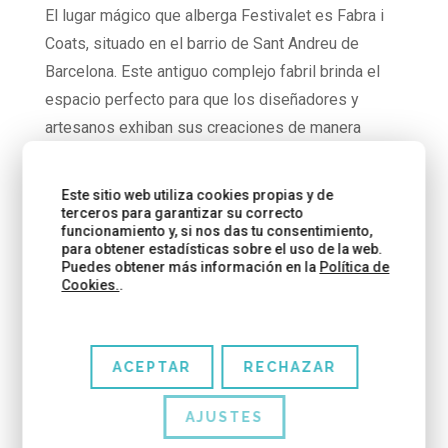
El lugar mágico que alberga Festivalet es Fabra i
Coats, situado en el barrio de Sant Andreu de
Barcelona. Este antiguo complejo fabril brinda el
espacio perfecto para que los diseñadores y
artesanos exhiban sus creaciones de manera
única. Para llegar, simplemente toma el metro
hasta la parada de Sant Andreu (L1).
Este sitio web utiliza cookies propias y de
terceros para garantizar su correcto
ALGUNOS DE LOS EXPOSITORES DE
funcionamiento y, si nos das tu consentimiento,
FESTIVALET 2023
para obtener estadísticas sobre el uso de la web.
Puedes obtener más información en la
Política de
Cookies.
.
ACEPTAR
RECHAZAR
AJUSTES