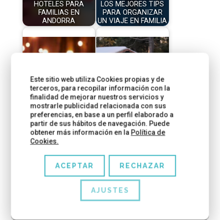
HOTELES PARA
LOS MEJORES TIPS
FAMILIAS EN
PARA ORGANIZAR
ANDORRA
UN VIAJE EN FAMILIA
Hoteles con
Este sitio web utiliza Cookies propias y de
actividades para
Conoce a Papá Noel
terceros, para recopilar información con la
Halloween
en Andorra
finalidad de mejorar nuestros servicios y
mostrarle publicidad relacionada con sus
preferencias, en base a un perfil elaborado a
partir de sus hábitos de navegación. Puede
obtener más información en la
Política de
Cookies.
ENVIAR COMENTARIO
ACEPTAR
RECHAZAR
Tu dirección de correo electrónico no será
AJUSTES
publicada.
Los campos obligatorios están
marcados con
*