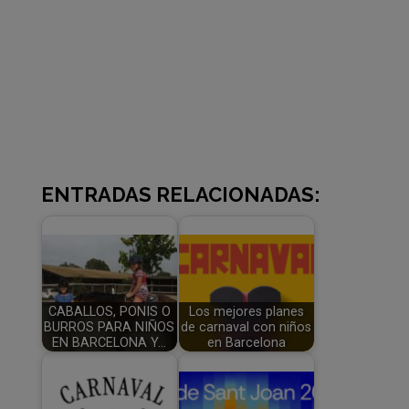
ENTRADAS RELACIONADAS:
CABALLOS, PONIS O
Los mejores planes
BURROS PARA NIÑOS
de carnaval con niños
EN BARCELONA Y…
en Barcelona