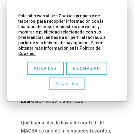
5 COMENTARIOS
Este sitio web utiliza Cookies propias y de
Ana Cabrero
el 27/09/2013 a las 11:50
terceros, para recopilar información con la
finalidad de mejorar nuestros servicios y
mostrarle publicidad relacionada con sus
preferencias, en base a un perfil elaborado a
Me ha encantado el reportaje !!! además de
partir de sus hábitos de navegación. Puede
obtener más información en la
Política de
comentar el bagaje artístico que están cogiendo
Cookies.
las niñas y niños de bcn colours 😉
ACEPTAR
RECHAZAR
RESPONDER
AJUSTES
Laura
el 27/09/2013 a las 15:22
Qué buena idea la lluvia de confetti. El
MACBA es uno de mis museos favoritos,