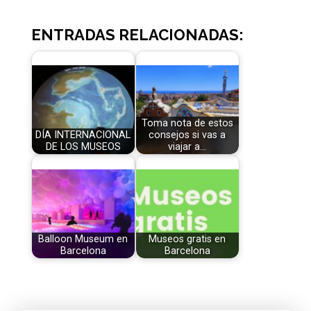
ENTRADAS RELACIONADAS:
Toma nota de estos
DÍA INTERNACIONAL
consejos si vas a
DE LOS MUSEOS
viajar a…
Balloon Museum en
Museos gratis en
Barcelona
Barcelona