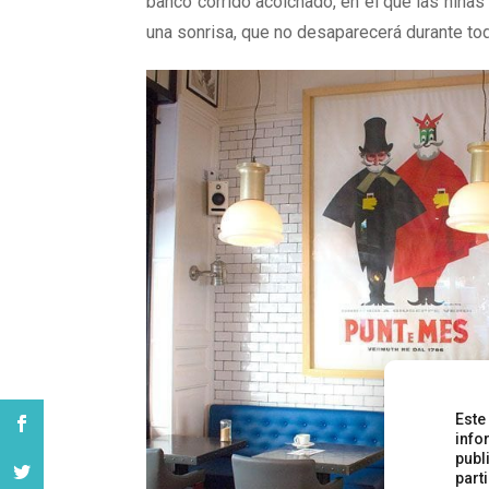
banco corrido acolchado, en el que las niñ
una sonrisa, que no desaparecerá durante tod
Este
info
publ
part