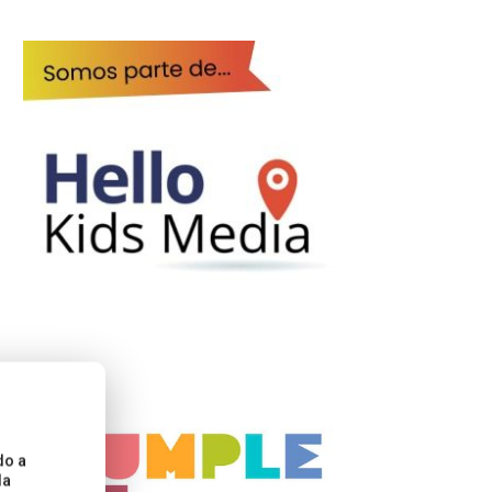
do a
la