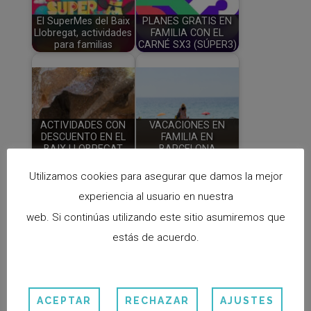
El SuperMes del Baix
PLANES GRATIS EN
Llobregat, actividades
FAMILIA CON EL
para familias
CARNÉ SX3 (SÚPER3)
ACTIVIDADES CON
VACACIONES EN
DESCUENTO EN EL
FAMILIA EN
BAIX LLOBREGAT
BARCELONA
Utilizamos cookies para asegurar que damos la mejor
experiencia al usuario en nuestra
web. Si continúas utilizando este sitio asumiremos que
7 COMENTARIOS
estás de acuerdo.
Montse
el 16/03/2015 a las 10:24
ACEPTAR
RECHAZAR
AJUSTES
Hola, conoci vuestro blog, por casualidad,