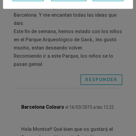
buscando un día que hacer con los niños en
Barcelona. Y me encantan todas las ideas que
dais.
Este fin de semana, hemos estado con los niños
en el Parque Arqueológico de Gavà., les gustó
mucho, estan deseando volver.
Recomiendo ir a este Parque, los niños se lo
pasan genial.
RESPONDER
Barcelona Colours
el 16/03/2015 a las 12:22
Hola Montse!! Qué bien que os gustará el