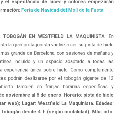
h y el espectáculo de luces y colores empezarán
formació
n
:
Feria de Navidad del Moll de la Fusta
Y TOBOGÁN EN WESTFIELD LA MAQUINISTA
. En
ta la gran protagonista vuelve a ser su pista de hielo
la más grande de Barcelona, con sesiones de mañana y
patines incluido y un espacio adaptado a todas las
na experiencia única sobre hielo. Como complemento
antes podrán deslizarse por el tobogán gigante de 12
abierto también en franjas horarias específicas y
 de noviembre al 6 de enero. Horario: pista de hielo
tar web); Lugar: Westfield La Maquinista. Edades:
€; tobogán desde 4 € (según modalidad). Más info: