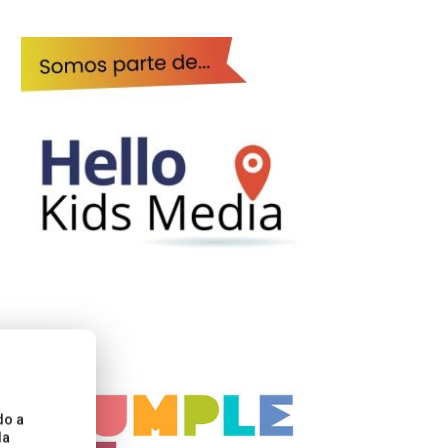
do a
la