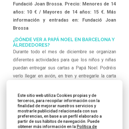
Fundació Joan Brossa. Precio: Menores de 14
años: 10 € / Mayores de 14 años: 15 €. Más
información y entradas en: Fundació Joan
Brossa
¿DÓNDE VER A PAPÁ NOEL EN BARCELONA Y
ALREDEDORES?
Durante todo el mes de diciembre se organizan
diferentes actividades para que los niños y niñas
puedan entregar sus cartas a Papá Noel. Podréis
verlo llegar en avión, en tren y entregarle la carta
directamente a Papá Noel. Si quieres saber dónde
verlo, consulta nuestra AGENDA NAVIDEÑA con
Este sitio web utiliza Cookies propias y de
todas las actividades para disfrutar de Navidad en
terceros, para recopilar información con la
finalidad de mejorar nuestros servicios y
familia.
Echa un vistazo aquí:
Agenda de
mostrarle publicidad relacionada con sus
Navidad de Barcelona
preferencias, en base a un perfil elaborado a
partir de sus hábitos de navegación. Puede
obtener más información en la
Política de