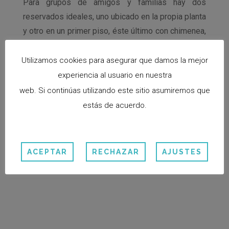
Para grupos de amigos y familias hay dos
reservados ideales, uno ubicado en la propia planta
y otro en un primer piso, éste último con chimenea,
espacio idílico para celebraciones en temporada
de invierno.
Utilizamos cookies para asegurar que damos la mejor
experiencia al usuario en nuestra
web. Si continúas utilizando este sitio asumiremos que
estás de acuerdo.
ACEPTAR
RECHAZAR
AJUSTES