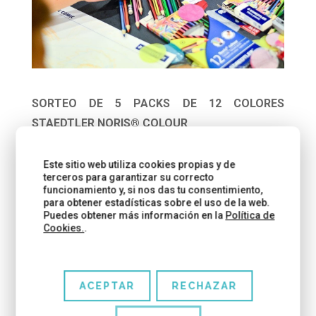
SORTEO DE 5 PACKS DE 12 COLORES
STAEDTLER NORIS® COLOUR
Además gracias a Staedtler
sorteamos cinco
Este sitio web utiliza cookies propias y de
packs de 12 colores
entre nuestros lectores. Si
terceros para garantizar su correcto
funcionamiento y, si nos das tu consentimiento,
quieres llevarte uno,
déjanos un comentario
para obtener estadísticas sobre el uso de la web.
contándonos cómo es tu vuelta al cole
. El
Puedes obtener más información en la
Política de
Cookies.
.
sorteo finaliza el 13 de septiembre de 2015 a las
22:00h. Comunicaremos los ganadores en el blog y
en nuestras redes sociales.
ACEPTAR
RECHAZAR
Os hemos enviado un mail, consultad vuestros