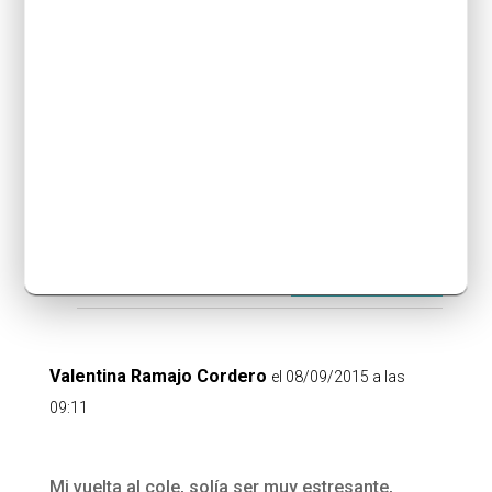
RESPONDER
Barcelona Colours
el 08/09/2015 a las 15:26
Ya no queda nada!!
RESPONDER
Valentina Ramajo Cordero
el 08/09/2015 a las
09:11
Mi vuelta al cole, solía ser muy estresante,