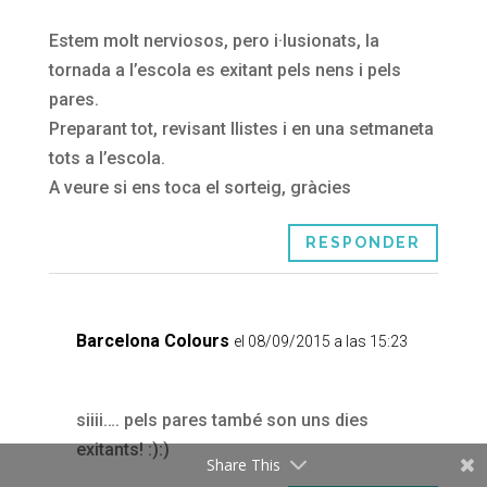
Estem molt nerviosos, pero i·lusionats, la
tornada a l’escola es exitant pels nens i pels
pares.
Preparant tot, revisant llistes i en una setmaneta
tots a l’escola.
A veure si ens toca el sorteig, gràcies
RESPONDER
Barcelona Colours
el 08/09/2015 a las 15:23
siiii…. pels pares també son uns dies
exitants! :):)
Share This