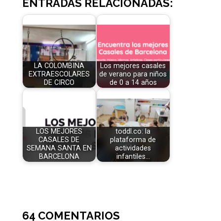
ENTRADAS RELACIONADAS:
LA COLOMBINA
Los mejores casales
EXTRAESCOLARES
de verano para niños
DE CIRCO
de 0 a 14 años
LOS MEJORES
toddl.co: la
CASALES DE
plataforma de
SEMANA SANTA EN
actividades
BARCELONA
infantiles…
64 COMENTARIOS