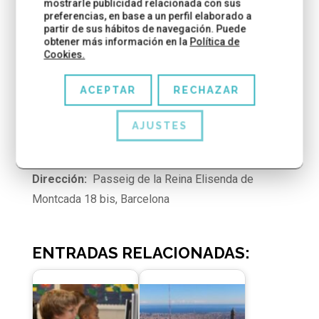
mostrarle publicidad relacionada con sus
Las plazas para octubre se están agotando; se
preferencias, en base a un perfil elaborado a
recomienda contactar cuanto antes para
partir de sus hábitos de navegación. Puede
obtener más información en la
Política de
asegurarse un lugar. St. George Barcelona
Cookies.
ACEPTAR
RECHAZAR
MÁS INFORMACIÓN:
AJUSTES
Web:
St George School Barcelona
Dirección:
Passeig de la Reina Elisenda de
Montcada 18 bis, Barcelona
ENTRADAS RELACIONADAS: