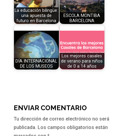
La educación bilingüe:
una apuesta de
ESCOLA MONTIBA
futuro en Barcelona
BARCELONA
Los mejores casales
DÍA INTERNACIONAL
de verano para niños
DE LOS MUSEOS
de 0 a 14 años
ENVIAR COMENTARIO
Tu dirección de correo electrónico no será
publicada.
Los campos obligatorios están
marcados con
*