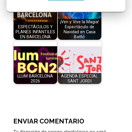
¡Ven y Vive la Magia!
ESPECTÁCULOS Y
Espectáculo de
PLANES INFANTILES
Navidad en Casa
EN BARCELONA
Batlló
LLUM BARCELONA
AGENDA ESPECIAL
2026
SANT JORDI
ENVIAR COMENTARIO
Tu dirección de correo electrónico no será