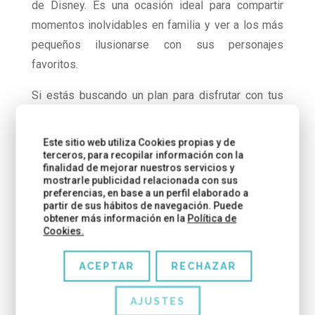
de Disney. Es una ocasión ideal para compartir
momentos inolvidables en familia y ver a los más
pequeños ilusionarse con sus personajes
favoritos.
Si estás buscando un plan para disfrutar con tus
hijos, sobrinos o nietos, no busques más: la magia
de Disney te espera en Barcelona. ¡No te quedes
Este sitio web utiliza Cookies propias y de
sin tu entrada y prepárate para vivir una aventura
terceros, para recopilar información con la
finalidad de mejorar nuestros servicios y
que quedará grabada en tu corazón!
mostrarle publicidad relacionada con sus
preferencias, en base a un perfil elaborado a
Disney On Ice:
no te quedes sin entrada
partir de sus hábitos de navegación. Puede
obtener más información en la
Política de
Cookies.
ACEPTAR
RECHAZAR
ENTRADAS RELACIONADAS:
AJUSTES