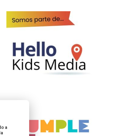
do a
la