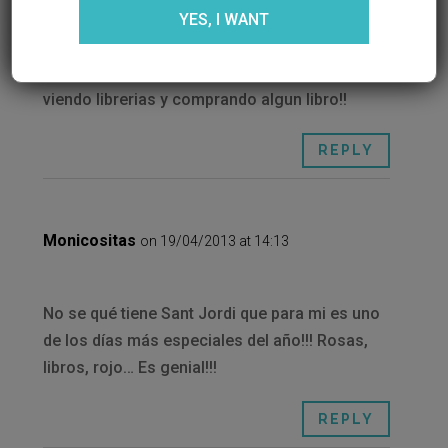
on 19/04/2013 at 13:12
YES, I WANT
Lo mejor d st jordi es el paseo por la ciudad
viendo librerias y comprando algun libro!!
REPLY
Monicositas
on 19/04/2013 at 14:13
No se qué tiene Sant Jordi que para mi es uno
de los días más especiales del año!!! Rosas,
libros, rojo… Es genial!!!
REPLY