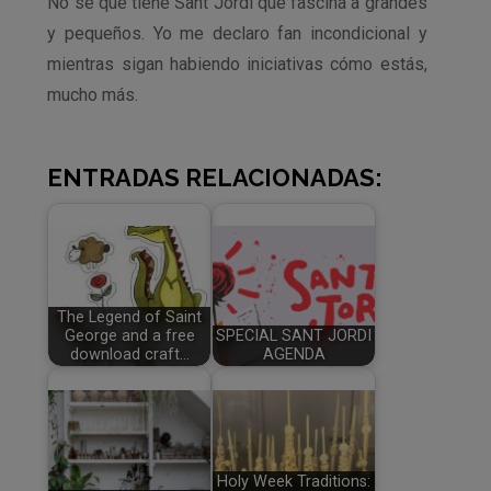
No sé qué tiene Sant Jordi que fascina a grandes
y pequeños. Yo me declaro fan incondicional y
mientras sigan habiendo iniciativas cómo estás,
mucho más.
ENTRADAS RELACIONADAS:
The Legend of Saint
George and a free
SPECIAL SANT JORDI
download craft…
AGENDA
Holy Week Traditions: