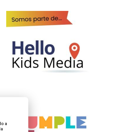
do a
la