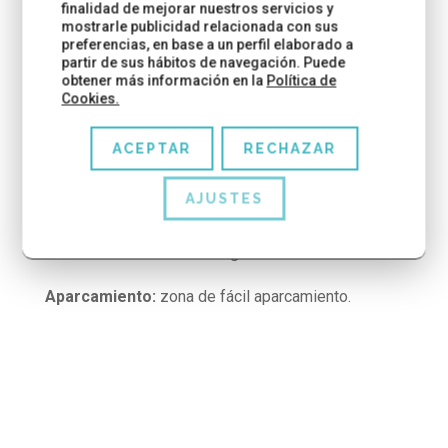
Hay baños públicos.
finalidad de mejorar nuestros servicios y
mostrarle publicidad relacionada con sus
preferencias, en base a un perfil elaborado a
MÁS PLANES EN SANT CUGAT:
10 actividades
partir de sus hábitos de navegación. Puede
para hacer en Sant Cugat
obtener más información en la
Política de
Cookies.
UBICACIÓN E INFORMACIÓN DEL
PARQUE TURÓ DE CAN MATES
ACEPTAR
RECHAZAR
Dirección:
Carrer de Ramon Llull, 18, 08173 Sant
AJUSTES
Cugat del Vallès, Barcelona
Horario:
de lunes a domingo de 6 a 22h
Aparcamiento:
zona de fácil aparcamiento.