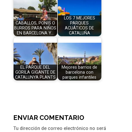
LOS 7 MEJORES
CABALLOS, PONIS O
PARQUES
BURROS PARA NIÑOS
ACUÁTICOS DE
EN BARCELONA Y…
CATALUÑA
EL PARQUE DEL
Mejores barrios de
GORILA GIGANTE DE
barcelona con
CATALUNYA PLANTS
parques infantiles
ENVIAR COMENTARIO
Tu dirección de correo electrónico no será