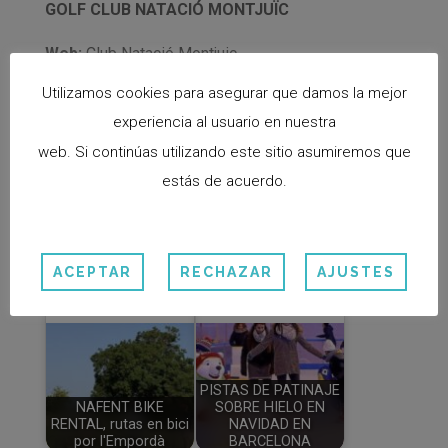
GOLF CLUB NATACIÓ MONTJUÏC
Web:
Club Natació Montjuic
Utilizamos cookies para asegurar que damos la mejor
experiencia al usuario en nuestra
ENTRADAS RELACIONADAS:
web. Si continúas utilizando este sitio asumiremos que
estás de acuerdo.
NATURAKI, casas de
ACEPTAR
RECHAZAR
AJUSTES
Las mejores piscinas
alquiler en la Costa
de Barcelona
Brava
PISTAS DE PATINAJE
NAFENT BIKE
SOBRE HIELO EN
RENTAL, rutas en bici
NAVIDAD EN
por l'Empordà
BARCELONA