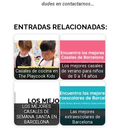
dudes en contactarnos…
ENTRADAS RELACIONADAS:
Los mejores casales
Casales de cocina en
de verano para niños
The Playcook Kids
de 0 a 14 años
LOS MEJORES
CASALES DE
Las mejores
SEMANA SANTA EN
extraescolares de
BARCELONA
Barcelona