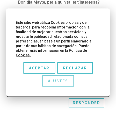
Bon dia Mayte, per a quin taller t’interessa?
RESPONDER
Este sitio web utiliza Cookies propias y de
terceros, para recopilar información con la
finalidad de mejorar nuestros servicios y
mostrarle publicidad relacionada con sus
Cristina
el 06/02/2020 a las 02:31
preferencias, en base a un perfil elaborado a
partir de sus hábitos de navegación. Puede
obtener más información en la
Política de
Cookies.
Hola,
Estoy interesada en celebrar el cumple de mi
ACEPTAR
RECHAZAR
hija de 9 años con 7 amigas.
Seria posible y cuál sería el precio?
AJUSTES
Un saludo,
RESPONDER