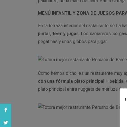
paladares, de la mano del chef Pablo Ortega.
MENÚ INFANTIL Y ZONA DE JUEGOS PAR
En la terraza interior del restaurante se ha h
pintar, leer y jugar
. Los camareros se gan
pegatinas y unos globos para jugar.
Como hemos dicho, es un restaurante muy apt
con una fórmula plato principal + bebida 
plato principal entre nuggets de merluza ó pol
U