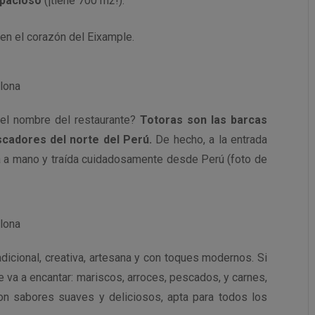
espacioso
(¡tiene 700 m2!).
en el corazón del Eixample.
 el nombre del restaurante?
Totoras son las barcas
cadores del norte del Perú.
De hecho, a la entrada
da a mano y traída cuidadosamente desde Perú (foto de
dicional, creativa, artesana y con toques modernos. Si
e va a encantar: mariscos, arroces, pescados, y carnes,
on sabores suaves y deliciosos, apta para todos los