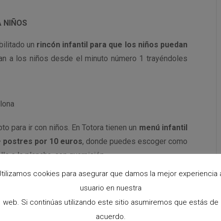
A NIÑOS
abilitado un
rincón infantil para que los niños puedan
an a los niños desde el minuto número 1 trayéndoles
o para ir con niños. En Totora tienen un
menú infantil
+ postres por 10 euros
, donde puedes escoger como
lo a la plancha, con guarnición.
tilizamos cookies para asegurar que damos la mejor experiencia 
usuario en nuestra
web. Si continúas utilizando este sitio asumiremos que estás de
acuerdo.