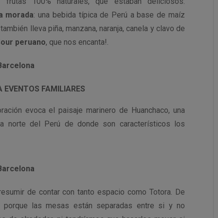
frutas 100% naturales, que estaban deliciosos:
a morada
: una bebida típica de Perú a base de maíz
ambién lleva piña, manzana, naranja, canela y clavo de
Sour peruano
, que nos encanta!.
A EVENTOS FAMILIARES
oración evoca el paisaje marinero de Huanchaco, una
a norte del Perú de donde son característicos los
esumir de contar con tanto espacio como Totora. De
s, porque las mesas están separadas entre si y no