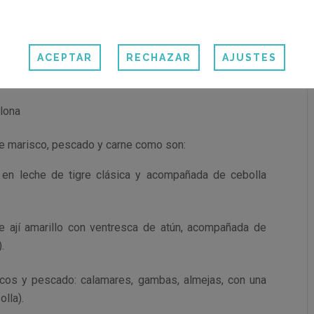
que optamos por probar diversos platos de la carta y
ACEPTAR
RECHAZAR
AJUSTES
otaciones de nuestros sabores favoritos.
e marisco, pescado y carne como son:
 en leche de tigre clásica y acompañada de cebolla
de ají amarillo con ventresca de atún, acompañada de
.
cos y pescado: calamares, gambas, almejas, con una
lla).