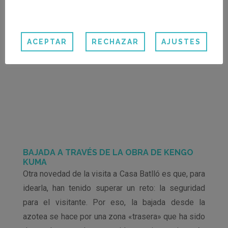
ACEPTAR
RECHAZAR
AJUSTES
BAJADA A TRAVÉS DE LA OBRA DE KENGO
KUMA
Otra novedad de la visita a Casa Batlló es que, para
idearla, han tenido superar un reto: la seguridad
para el visitante. Por eso, la bajada desde la
azotea se hace por una zona «trasera» que ha sido