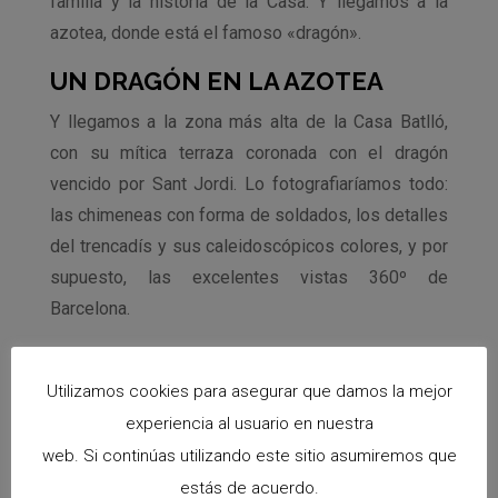
familia y la historia de la Casa. Y llegamos a la
azotea, donde está el famoso «dragón».
UN DRAGÓN EN LA AZOTEA
Y llegamos a la zona más alta de la Casa Batlló,
con su mítica terraza coronada con el dragón
vencido por Sant Jordi. Lo fotografiaríamos todo:
las chimeneas con forma de soldados, los detalles
del trencadís y sus caleidoscópicos colores, y por
supuesto, las excelentes vistas 360º de
Barcelona.
Utilizamos cookies para asegurar que damos la mejor
experiencia al usuario en nuestra
web. Si continúas utilizando este sitio asumiremos que
estás de acuerdo.