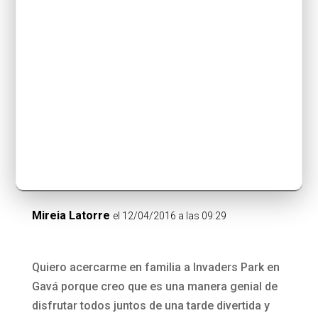
Laura
el 12/04/2016 a las 08:55
quiero acercarme en familia a Invaders Park en
Gavá porque mis pekes de 5 años adoran las
piscinas de bolas, los toboganes y los
hinchables!!!
RESPONDER
Mireia Latorre
el 12/04/2016 a las 09:29
Quiero acercarme en familia a Invaders Park en
Gavá porque creo que es una manera genial de
disfrutar todos juntos de una tarde divertida y