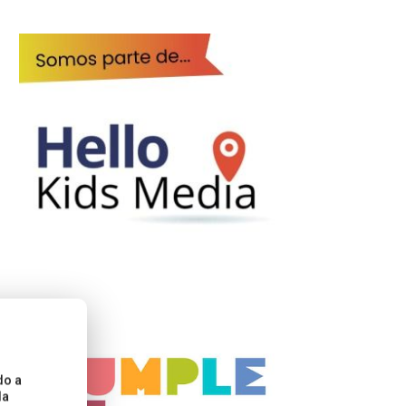
do a
la