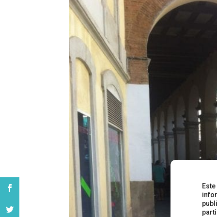
Este
info
publ
part