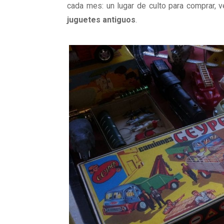
cada mes: un lugar de culto para comprar, v
juguetes antiguos
.