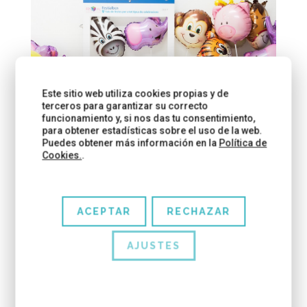
Este sitio web utiliza cookies propias y de
terceros para garantizar su correcto
funcionamiento y, si nos das tu consentimiento,
para obtener estadísticas sobre el uso de la web.
Puedes obtener más información en la
Política de
Cookies.
.
Además Festial colabora con la
ONG Pallapupas
de la que ya os hemos hablado en otras ocasiones.
De hecho, tanto Festial como Barcelona Colours
ACEPTAR
RECHAZAR
somos “colaboradores con Narices”, y os
invitamos a todos a participar también, la labor que
AJUSTES
realizan es encomiable.