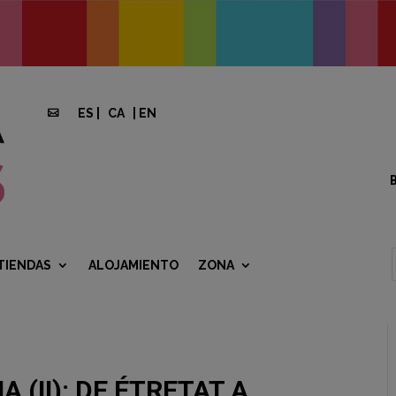
ES
|
CA
|
EN

TIENDAS
ALOJAMIENTO
ZONA
 (II): DE ÉTRETAT A