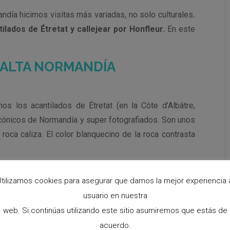
ndía hicimos visitas más variadas, no solo culturales
.
ados de Étretat y callejear por Honfleur.
En este
A ALTA NORMANDÍA
s los acantilados de Étretat (en la Côte d’Albâtre,
icónicos de Normandía y super fotografiados. Son unos
roca caliza. El color blanquecino de la roca contrasta
tilizamos cookies para asegurar que damos la mejor experiencia 
usuario en nuestra
web. Si continúas utilizando este sitio asumiremos que estás de
acuerdo.