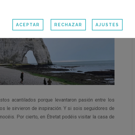
ACEPTAR
RECHAZAR
AJUSTES
stos acantilados porque levantaron pasión entre los
s le sirvieron de inspiración. Y si sois seguidores de
océis. Por cierto, en Étretat podéis visitar la casa de