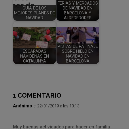
FERIAS Y MERCADOS
GUÍA DE LOS
DE NAVIDAD EN
MEJORES PLANES DE
BARCELONA Y
NAVIDAD
ALREDEDORES
PISTAS DE PATINAJE
ESCAPADAS
SOBRE HIELO EN
NAVIDEÑAS EN
NAVIDAD EN
CATALUNYA
BARCELONA
1 COMENTARIO
Anónimo
el 22/01/2019 a las 10:13
Muy buenas actividades para hacer en familia