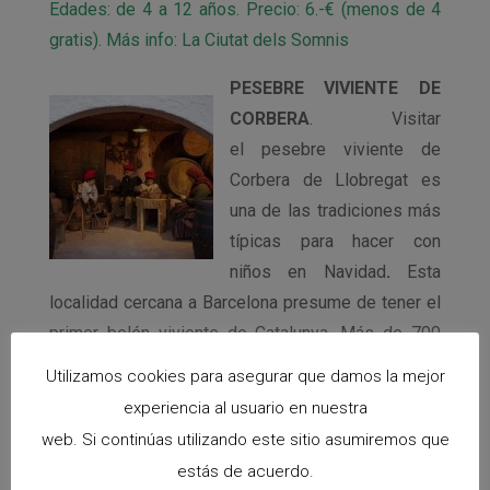
Edades: de 4 a 12 años. Precio: 6.-€ (menos de 4
gratis). Más info: La Ciutat dels Somnis
PESEBRE VIVIENTE DE
CORBERA
. Visitar
el pesebre viviente de
Corbera de Llobregat es
una de las tradiciones más
típicas para hacer con
niños en Navidad
.
Esta
localidad cercana a Barcelona presume de tener el
primer belén viviente de Catalunya. Más de 700
metros donde se suceden escenas Navideñas que
Utilizamos cookies para asegurar que damos la mejor
recrean el paisaje de Belén de hace XXI siglos. En
experiencia al usuario en nuestra
el recorrido pueden verse escenas como la
web. Si continúas utilizando este sitio asumiremos que
Anunciación, los pastores, las lavanderas, el
estás de acuerdo.
Nacimiento, la anunciación…
Días: del 1 de