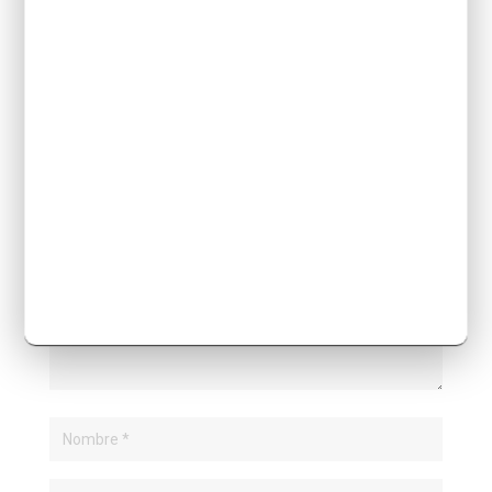
ENVIAR COMENTARIO
Tu dirección de correo electrónico no será
publicada.
Los campos obligatorios están
marcados con
*