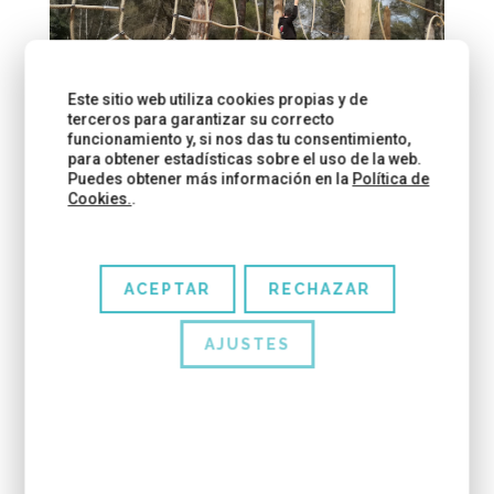
Este sitio web utiliza cookies propias y de
terceros para garantizar su correcto
funcionamiento y, si nos das tu consentimiento,
para obtener estadísticas sobre el uso de la web.
Puedes obtener más información en la
Política de
Cookies.
.
En cuanto a la zona de picnic, yo, sinceramente, no
la vi porque estábamos tan entusiasmados con los
ACEPTAR
RECHAZAR
toboganes y las cuerdas que pasamos ahí
prácticamente toda la tarde.
AJUSTES
¿QUÉ MÁS VISITAR POR LA ZONA?
En definitiva, fue una experiencia divertida, aunque
no sé si da para pasar todo el día. Mi propuesta es
que si un domingo queréis visitar el
Castell