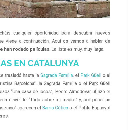
háis cualquier oportunidad para descubrir nuevos
e viene a continuación. Aquí os vamos a hablar de
e han rodado películas
. La lista es muy, muy larga.
LAS EN CATALUNYA
e trasladó hasta la
Sagrada Família
, el
Park Güell
o al
istina Barcelona”; la Sagrada Família o el Park Güell
tulada “Una casa de locos”; Pedro Almodóvar utilizó el
ena clave de “Todo sobre mi madre” y, por poner un
 asesino” aparecen el
Barrio Gótico
o el Poble Espanyol
eres.