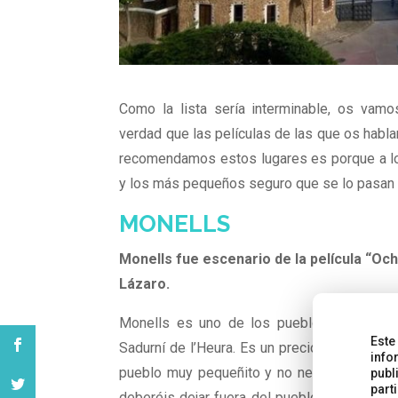
Como la lista sería interminable, os vamo
verdad que las películas de las que os hablar
recomendamos estos lugares es porque a los
y los más pequeños seguro que se lo pasan 
MONELLS
Monells fue escenario de la película “Och
Lázaro.
Monells es uno de los pueblos que integra
Este
Sadurní de l’Heura. Es un precioso pueblo m
info
pueblo muy pequeñito y no necesitaréis de 
publ
part
deberéis dejar fuera del pueblo). El centro 