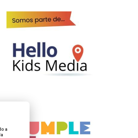
do a
la