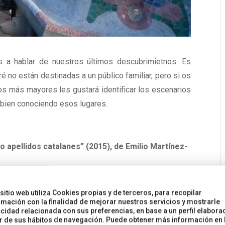
s a hablar de nuestros últimos descubrimietnos. Es
é no están destinadas a un público familiar, pero si os
 más mayores les gustará identificar los escenarios
bien conociendo esos lugares.
o apellidos catalanes” (2015), de Emilio Martínez-
n el término municipal de Cruïlles, Monells y Sant
 sitio web utiliza Cookies propias y de terceros, para recopilar
edieval que pertenece al Baix Empordà (Girona). Es un
rmación con la finalidad de mejorar nuestros servicios y mostrarle
mucho tiempo para recorrerlo (por cierto, el coche lo
icidad relacionada con sus preferencias, en base a un perfil elabora
ir de sus hábitos de navegación. Puede obtener más información en 
neurálgico es la Plaça Jaume I, en la que antiguamente