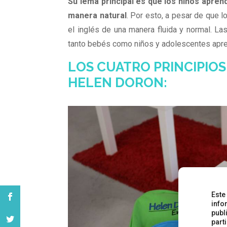
Su lema principal es que los niños apren
manera natural
. Por esto, a pesar de que 
el inglés de una manera fluida y normal. La
tanto bebés como niños y adolescentes apren
LOS CUATRO PRINCIPIO
HELEN DORON:
Este
info
publ
part