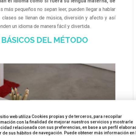
dan el idioma como si fuera su lengua materna, de
los más pequeños no sepan leer, pueden llegar a hablar
s clases se llenan de música, diversión y afecto y así
den un idioma de manera fácil y divertida.
S BÁSICOS DEL MÉTODO
 sitio web utiliza Cookies propias y de terceros, para recopilar
rmación con la finalidad de mejorar nuestros servicios y mostrarle
icidad relacionada con sus preferencias, en base a un perfil elabora
ir de sus hábitos de navegación. Puede obtener más información en 