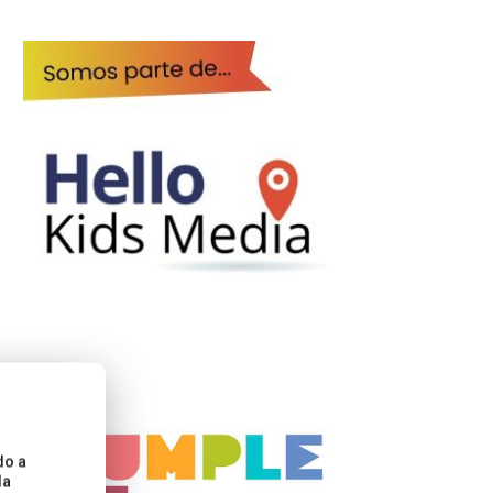
do a
la